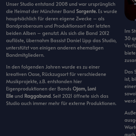
Unser Studio entstand 2008 und war ursprünglich
die Heimat der Münchner Band
Sorgente.
Es wurde
hauptsächlich für deren eigene Zwecke – als
Bandproberaum und Produktionsort der letzten
Im S
beiden Alben – genutzt. Als sich die Band 2012
30 q
auflöste, übernahm Bassist Daniel Lipp das Studio,
Verfü
unterstützt von einigen anderen ehemaligen
biete
Bandmitgliedern.
zusa
In den folgenden Jahren wurde es zu einer
Das S
kreativen Oase, Rückzugsort für verschiedene
ist, 
Musikprojekte, z.B. entstanden hier
eine
Eigenproduktionen der Bands
Ojam, Loni
sowo
Elle
und
Raggabund
. Seit 2021 öffnete sich das
werd
Studio auch immer mehr für externe Produktionen.
Außer
ausge
Warte
auch 