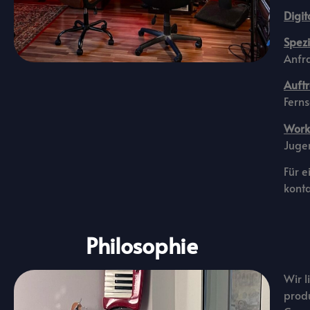
Digit
Spezi
Anfr
Auft
Ferns
Work
Juge
Für e
konta
Philosophie
Wir 
produ