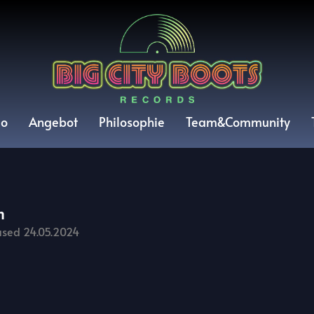
io
Angebot
Philosophie
Team&Community
m
ased 24.05.2024