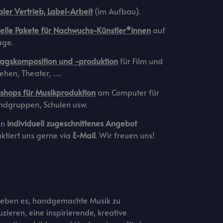
aler Vertrieb, Label-Arbeit
(im Aufbau).
elle Pakete für Nachwuchs-Künstler*innen
auf
age.
ragskomposition und -produktion
für Film und
ehen, Theater, ….
shops für Musikproduktion
am Computer für
ndgruppen, Schulen usw.
in
individuell zugeschnittenes Angebot
ktiert uns gerne via
E-Mail
. Wir freuen uns!
lieben es, handgemachte Musik zu
zieren, eine inspirierende, kreative