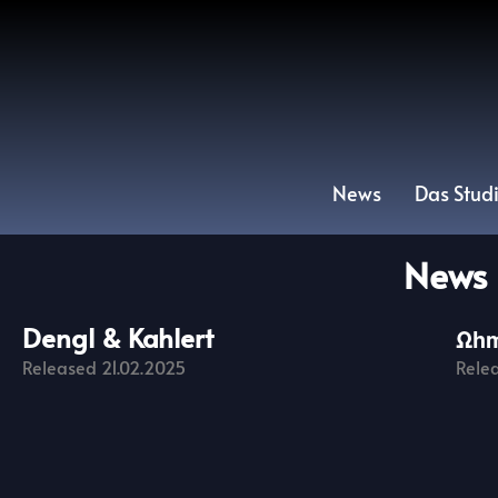
News
Das Stud
News
Dengl & Kahlert
Ωh
Released 21.02.2025
Rele