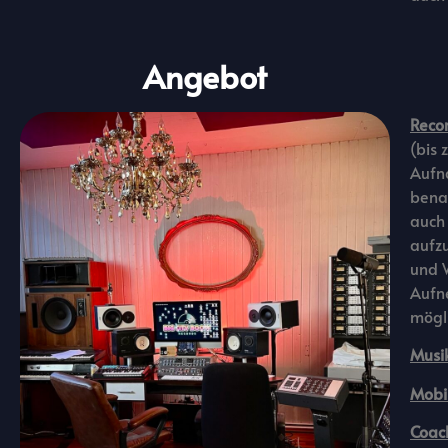
Angebot
Recor
(bis 
Aufn
benac
auch 
aufz
und W
Aufn
mögli
Musi
Mobi
Coac