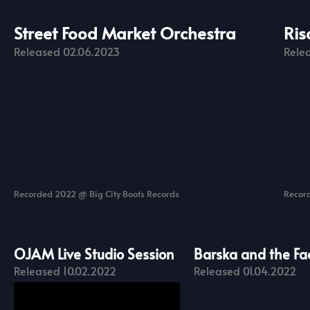
Street Food Market Orchestra
Ris
Released 02.06.2023
Rele
Recorded 2022 @ Big City Boots Records
Record
OJAM Live Studio Session
Barska and the Fa
Released 10.02.2022
Released 01.04.2022